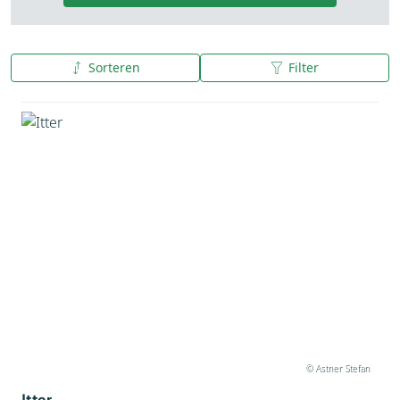
Sorteren
Filter
A tot Z
Z tot A
© Astner Stefan