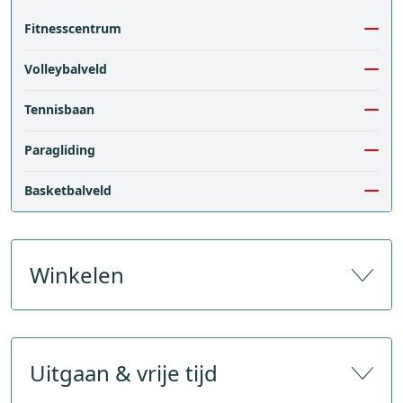
Fitnesscentrum
Volleybalveld
Tennisbaan
Paragliding
Basketbalveld
Winkelen
Aantal souvenirwinkels
Uitgaan & vrije tijd
Aantal sportwinkels