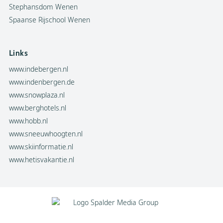
Stephansdom Wenen
Spaanse Rijschool Wenen
Links
www.indebergen.nl
www.indenbergen.de
www.snowplaza.nl
www.berghotels.nl
www.hobb.nl
www.sneeuwhoogten.nl
www.skiinformatie.nl
www.hetisvakantie.nl