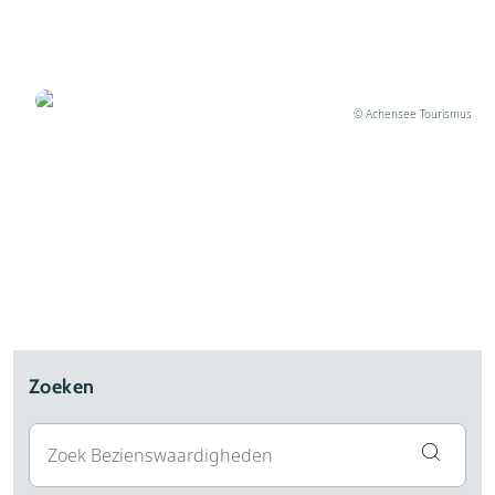
Wandelen Achensee: naar de Bärenkopf (1991
meter)
Geschreven door Joris
© Achensee Tourismus
Zoeken