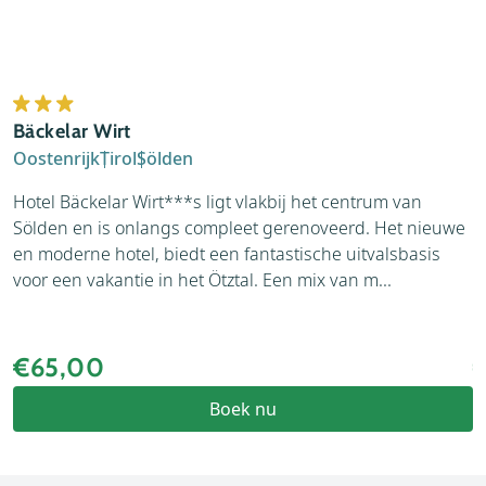
B
Bäckelar Wirt
O
Oostenrijk
Tirol
Sölden
H
Hotel Bäckelar Wirt***s ligt vlakbij het centrum van
c
Sölden en is onlangs compleet gerenoveerd. Het nieuwe
s
en moderne hotel, biedt een fantastische uitvalsbasis
p
voor een vakantie in het Ötztal. Een mix van m...
d
€65,00
Boek nu