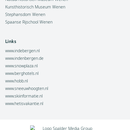
Kunsthistorisch Museum Wenen
Stephansdom Wenen
Spaanse Rijschool Wenen
Links
www.indebergen.nl
www.indenbergen.de
www.snowplaza.nl
www.berghotels.nl
www.hobb.nl
www.sneeuwhoogten.nl
www.skiinformatie.nl
www.hetisvakantie.nl