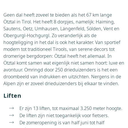
Accommodaties
Weer
Geen dal heeft zoveel te bieden als het 67 km lange
Brochure
Ötztal in Tirol. Het heeft 8 dorpjes, namelijk: Haiming,
Aanvraag
Sautens, Oetz, Umhausen, Längenfeld, Sölden, Vent en
Thema's
Obergurgl-Hochgurgl. Zo veranderlijk als de
Bezienswaardigheden
hoogteligging in het dal is ook het karakter. Van sportief
modern tot traditioneel Tirools, van serene decors tot
dromerige bergdorpen: Ötztal heeft het allemaal. In
Ötztal komt samen wat eigenlijk niet samen hoort: luxe en
avontuur. Omringd door 250 drieduizenders is het een
droombeeld van indrukken en uitzichten. Nergens in de
Alpen zijn er zoveel drieduizenders bij elkaar te vinden.
Liften
Er zijn 13 liften, tot maximaal 3.250 meter hoogte.
De liften zijn niet toegankelijk voor fietsers.
De zomeropening is van half juni tot half