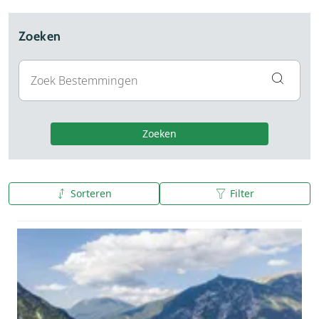
Zoeken
Zoeken
Sorteren
Filter
A tot Z
Z tot A