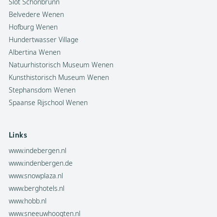
Slot Schönbrunn
Belvedere Wenen
Hofburg Wenen
Hundertwasser Village
Albertina Wenen
Natuurhistorisch Museum Wenen
Kunsthistorisch Museum Wenen
Stephansdom Wenen
Spaanse Rijschool Wenen
Links
www.indebergen.nl
www.indenbergen.de
www.snowplaza.nl
www.berghotels.nl
www.hobb.nl
www.sneeuwhoogten.nl