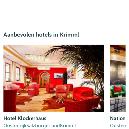
Aanbevolen hotels in Krimml
© tui.nl
Hotel Klockerhaus
Nationa
Oostenrijk
Salzburgerland
Krimml
Oostenri