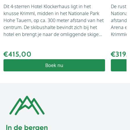
Dit 4-sterren Hotel Klockerhaus ligt in het
De rusti
knusse Krimml, midden in het Nationale Park
National
Hohe Tauern, op ca. 300 meter afstand van het
afstand 
centrum. De skibushalte bevindt zich bij het
Arena en
hotel en brengt je naar de omliggende skige...
Krimmler 
€415,00
€319
Boek nu