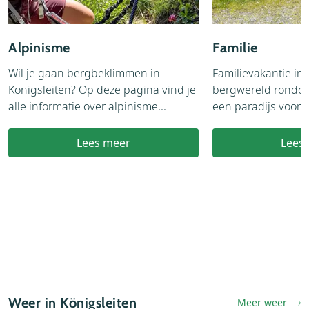
Alpinisme
Familie
Wil je gaan bergbeklimmen in
Familievakantie in
Königsleiten? Op deze pagina vind je
bergwereld rondom
alle informatie over alpinisme...
een paradijs voor f
Lees meer
Lees
Weer in Königsleiten
Meer weer