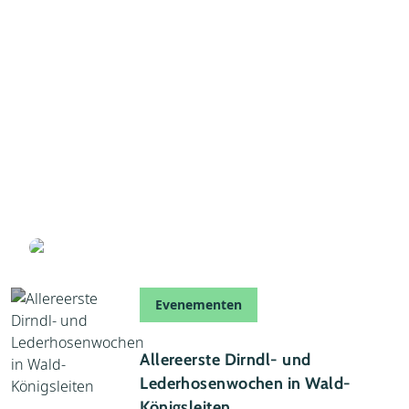
Internetcafé
Theater
Supermarkten
1
Ballonvaart
13 juni 2026
Last-minute naar de Zillertal Arena: slapen op
1600 meter hoogte
Geschreven door Anne
Evenementen
12 augustus 2024
Allereerste Dirndl- und
Lederhosenwochen in Wald-
Königsleiten