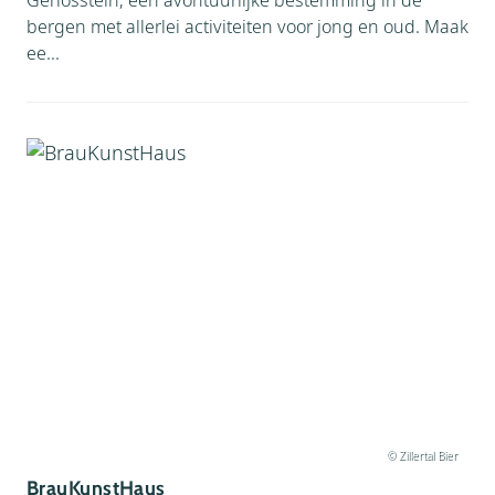
Gerlosstein, een avontuurlijke bestemming in de
bergen met allerlei activiteiten voor jong en oud. Maak
ee...
© Zillertal Bier
BrauKunstHaus