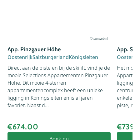
© sunweb.nl
App. Pinzgauer Höhe
App. Son
Oostenrijk
Salzburgerland
Königsleiten
Oostenrij
Direct aan de piste en bij de skilift, vind je de
Het moder
mooie Selections Appartementen Pinzgauer
Apparteme
Höhe. Dit mooie 4-sterren
ligging. Je
appartementencomplex heeft een unieke
centrum v
ligging in Köningsleiten en is al jaren
enkele sta
favoriet. Naast d...
piste, maa
€674,00
€739,
Boek nu