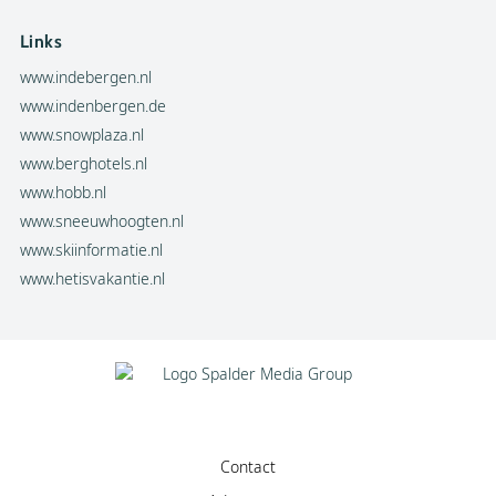
Links
www.indebergen.nl
www.indenbergen.de
www.snowplaza.nl
www.berghotels.nl
www.hobb.nl
www.sneeuwhoogten.nl
www.skiinformatie.nl
www.hetisvakantie.nl
Contact