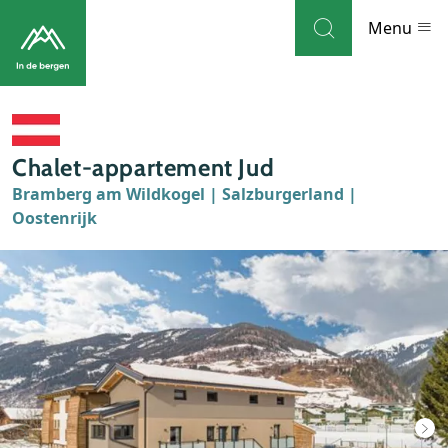
Skip to navigation
Skip to main content
Menu
Bestemmingen
Chalet-appartement Jud
Weblog
Bramberg am Wildkogel | Salzburgerland |
Oostenrijk
Accommodaties
Thema's
Bezienswaardigheden
Tips