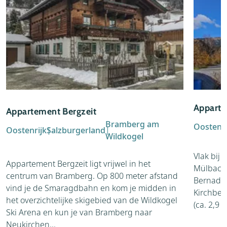
Apparte
Appartement Bergzeit
Bramberg am
Oostenri
Oostenrijk
Salzburgerland
Wildkogel
Vlak bij
Appartement Bergzeit ligt vrijwel in het
Mülbach 
centrum van Bramberg. Op 800 meter afstand
Bernadett
vind je de Smaragdbahn en kom je midden in
Kirchberg
het overzichtelijke skigebied van de Wildkogel
(ca. 2,9
Ski Arena en kun je van Bramberg naar
Neukirchen...