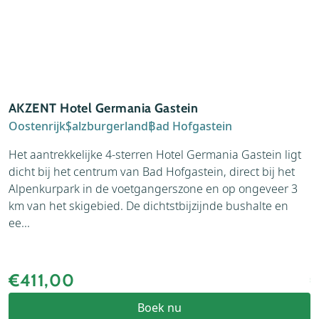
AKZENT Hotel Germania Gastein
A
Oostenrijk
Salzburgerland
Bad Hofgastein
O
Het aantrekkelijke 4-sterren Hotel Germania Gastein ligt
L
dicht bij het centrum van Bad Hofgastein, direct bij het
b
Alpenkurpark in de voetgangerszone en op ongeveer 3
e
km van het skigebied. De dichtstbijzijnde bushalte en
v
ee...
B
€411,00
Boek nu