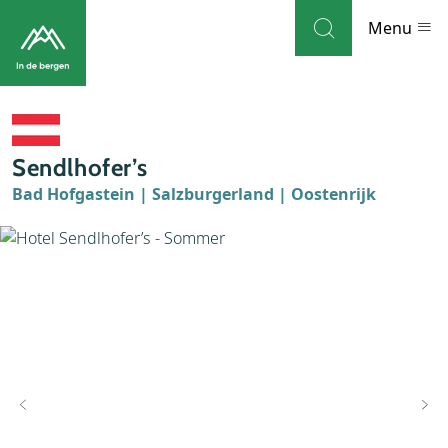
Skip to navigation
Skip to main content
Menu
Bestemmingen
Sendlhofer’s
Weblog
Bad Hofgastein | Salzburgerland | Oostenrijk
Accommodaties
Thema's
Bezienswaardigheden
Tips