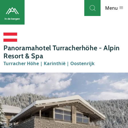
Skip to navigation
Skip to main content
Menu
Bestemmingen
Panoramahotel Turracherhöhe - Alpin
Weblog
Resort & Spa
Turracher Höhe | Karinthië | Oostenrijk
Accommodaties
Thema's
Bezienswaardigheden
Tips