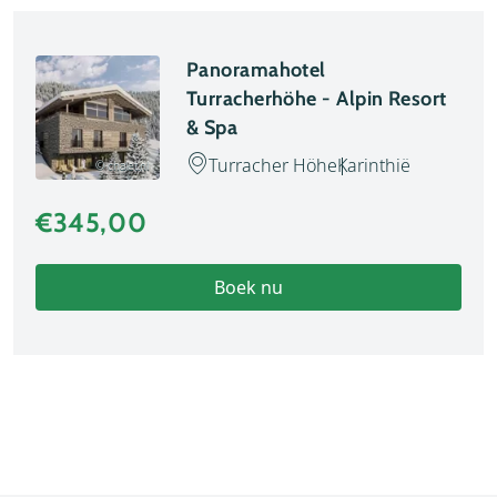
Panoramahotel
Turracherhöhe - Alpin Resort
& Spa
Turracher Höhe
Karinthië
© chalet.nl
€345,00
Boek nu