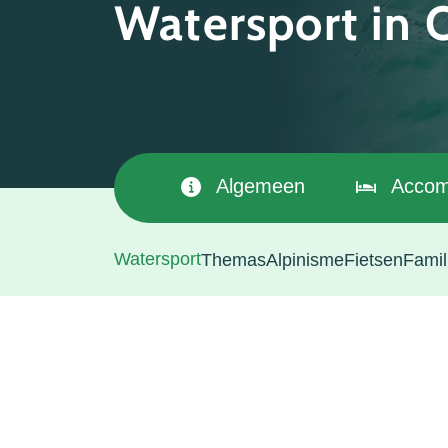
Watersport in
Algemeen
Accom
Watersport
Themas
Alpinisme
Fietsen
Famil