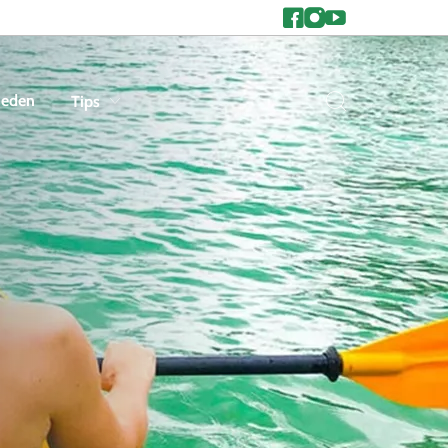
heden
Tips