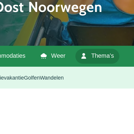
 Oost Noorwegen
modaties
Weer
Thema's
ievakantie
Golfen
Wandelen