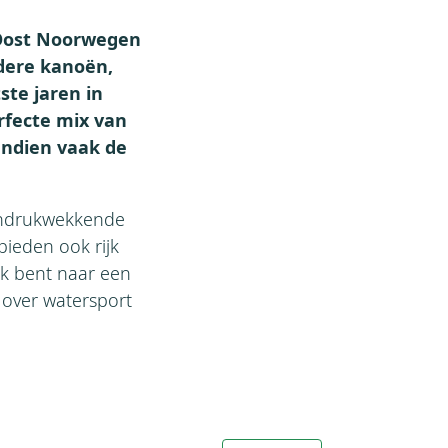
 Oost Noorwegen
ndere kanoën,
ste jaren in
rfecte mix van
endien vaak de
 indrukwekkende
bieden ook rijk
ek bent naar een
s over watersport