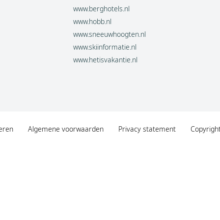
www.berghotels.nl
www.hobb.nl
www.sneeuwhoogten.nl
www.skiinformatie.nl
www.hetisvakantie.nl
eren
Algemene voorwaarden
Privacy statement
Copyrigh