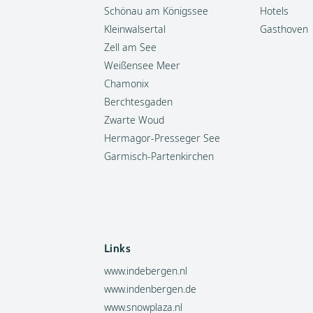
Schönau am Königssee
Hotels
Kleinwalsertal
Gasthoven
Zell am See
Weißensee Meer
Chamonix
Berchtesgaden
Zwarte Woud
Hermagor-Presseger See
Garmisch-Partenkirchen
Links
www.indebergen.nl
www.indenbergen.de
www.snowplaza.nl