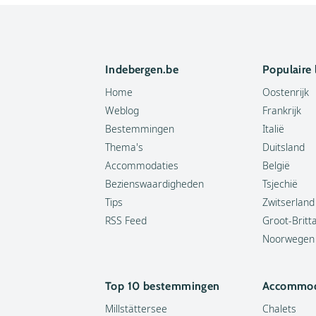
Indebergen.be
Populaire
Home
Oostenrijk
Weblog
Frankrijk
Bestemmingen
Italië
Thema's
Duitsland
Accommodaties
België
Bezienswaardigheden
Tsjechië
Tips
Zwitserland
RSS Feed
Groot-Britt
Noorwegen
Top 10 bestemmingen
Accommod
Millstättersee
Chalets