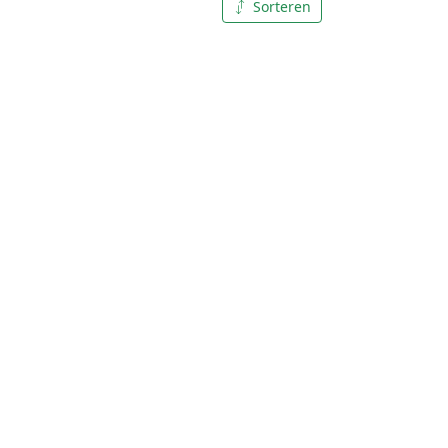
Sorteren
A tot Z
Z tot A