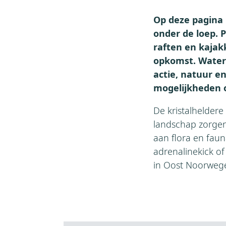
Op deze pagina
onder de loep. 
raften en kajak
opkomst. Waters
actie, natuur e
mogelijkheden 
De kristalhelder
landschap zorgen 
aan flora en faun
adrenalinekick of 
in Oost Noorwegen