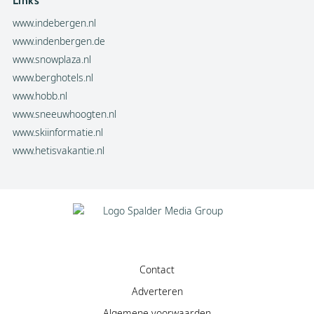
Links
www.indebergen.nl
www.indenbergen.de
www.snowplaza.nl
www.berghotels.nl
www.hobb.nl
www.sneeuwhoogten.nl
www.skiinformatie.nl
www.hetisvakantie.nl
Contact
Adverteren
Algemene voorwaarden