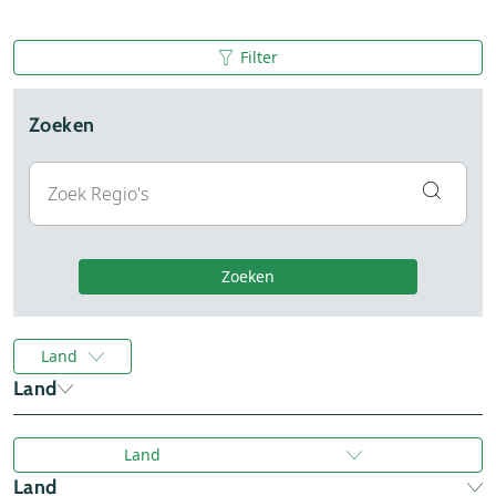
Filter
Zoeken
Zoeken
Land
Land
België (
1
)
Land
Duitsland (
13
)
Land