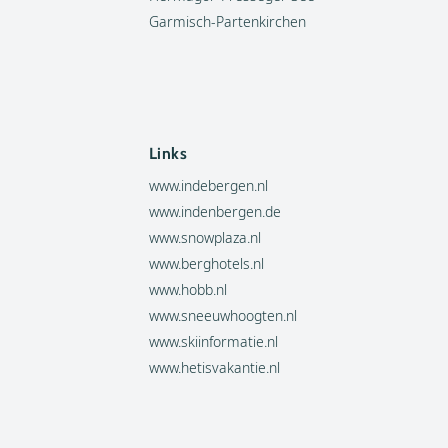
Garmisch-Partenkirchen
Links
www.indebergen.nl
www.indenbergen.de
www.snowplaza.nl
www.berghotels.nl
www.hobb.nl
www.sneeuwhoogten.nl
www.skiinformatie.nl
www.hetisvakantie.nl