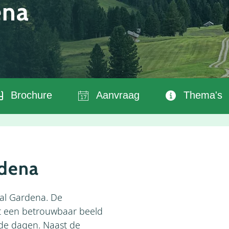
ena
Brochure
Aanvraag
Thema's
rdena
Val Gardena. De
t een betrouwbaar beeld
de dagen. Naast de