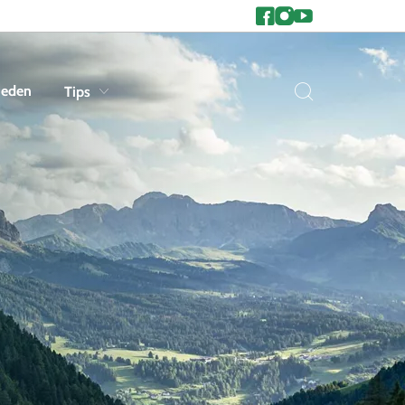
heden
Tips