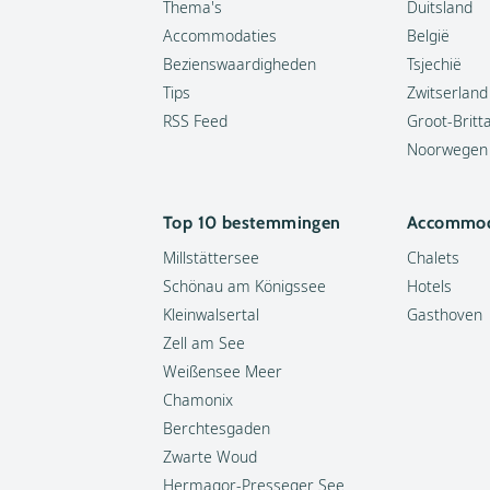
Thema's
Duitsland
Accommodaties
België
Bezienswaardigheden
Tsjechië
Tips
Zwitserland
RSS Feed
Groot-Britt
Noorwegen
Top 10 bestemmingen
Accommod
Millstättersee
Chalets
Schönau am Königssee
Hotels
Kleinwalsertal
Gasthoven
Zell am See
Weißensee Meer
Chamonix
Berchtesgaden
Zwarte Woud
Hermagor-Presseger See