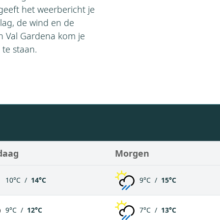
eeft het weerbericht je
lag, de wind en de
an Val Gardena kom je
 te staan.
daag
Morgen
10°C /
14°C
9°C /
15°C
9°C /
12°C
7°C /
13°C