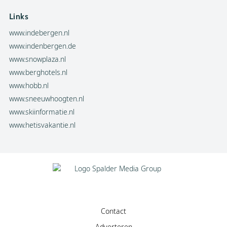
Links
www.indebergen.nl
www.indenbergen.de
www.snowplaza.nl
www.berghotels.nl
www.hobb.nl
www.sneeuwhoogten.nl
www.skiinformatie.nl
www.hetisvakantie.nl
Contact
Adverteren