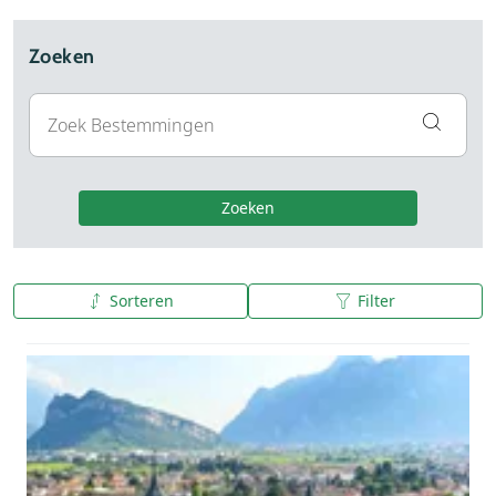
Zoeken
Zoeken
Sorteren
Filter
A tot Z
Z tot A