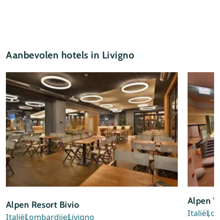
Aanbevolen hotels in Livigno
Alpen Vi
Alpen Resort Bivio
Italië
Lom
Italië
Lombardije
Livigno