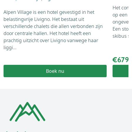
Het comfo
Alpen Village is een hotel gevestigd in het
op een p
belastingvrije Livigno. Het bestaat uit
ongeveer
verschillende chalets die allen verbonden zijn
Een stoel
door centrale hallen. Het hotel heeft een
skibus s
prachtig uitzicht over Livigno vanwege haar
liggi...
€679
Boek nu