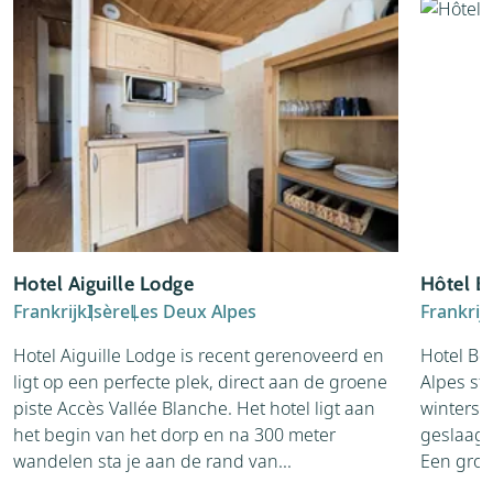
Hotel Aiguille Lodge
Hôtel B
Frankrijk
Isère
Les Deux Alpes
Frankrij
Hotel Aiguille Lodge is recent gerenoveerd en
Hotel Be
ligt op een perfecte plek, direct aan de groene
Alpes st
piste Accès Vallée Blanche. Het hotel ligt aan
winterspo
het begin van het dorp en na 300 meter
geslaagd
wandelen sta je aan de rand van...
Een groot