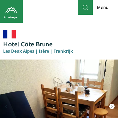
Skip to navigation
Skip to main content
Menu
Bestemmingen
Hotel Côte Brune
Weblog
Les Deux Alpes | Isère | Frankrijk
Accommodaties
Thema's
Bezienswaardigheden
Tips