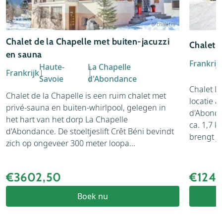
© chalet.nl
Chalet de la Chapelle met buiten-jacuzzi
Chalet 
en sauna
Frankrij
Haute-
La Chapelle
Frankrijk
Savoie
d'Abondance
Chalet L
Chalet de la Chapelle is een ruim chalet met
locatie 
privé-sauna en buiten-whirlpool, gelegen in
d'Abonda
het hart van het dorp La Chapelle
ca. 1,7 k
d'Abondance. De stoeltjeslift Crêt Béni bevindt
brengt je
zich op ongeveer 300 meter loopa...
€3602,50
€124
Boek nu