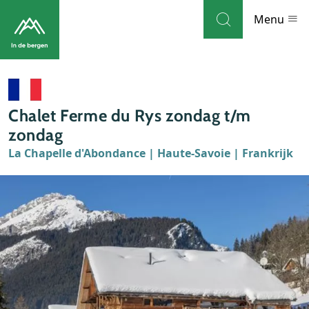
Skip to navigation
Skip to main content
Menu
Bestemmingen
Chalet Ferme du Rys zondag t/m
Weblog
zondag
La Chapelle d'Abondance | Haute-Savoie | Frankrijk
Accommodaties
Thema's
Bezienswaardigheden
Tips