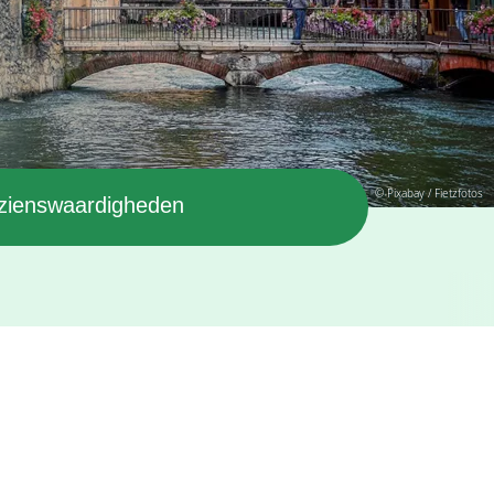
© Pixabay / Fietzfotos
zienswaardigheden