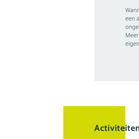
Wanne
een a
ongev
Meer 
eigen
Activiteite