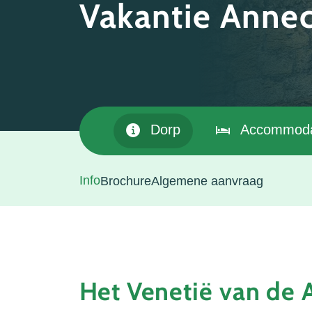
Vakantie Anne
Dorp
Accommoda
Info
Brochure
Algemene aanvraag
Het Venetië van de 