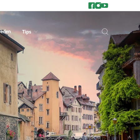
heden
Tips