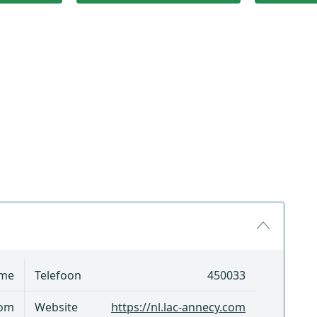
sme
Telefoon
450033
com
Website
https://nl.lac-annecy.com