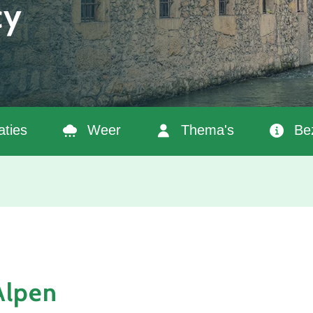
cy
ties
Weer
Thema's
Be
Alpen