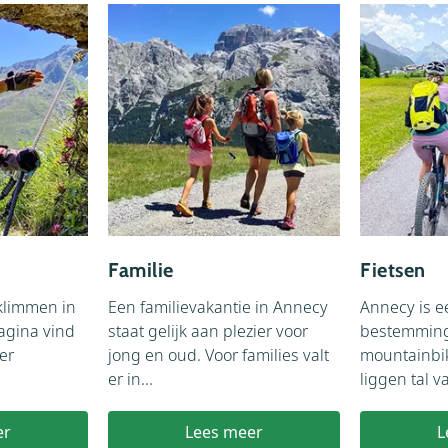
Familie
Fietsen
klimmen in
Een familievakantie in Annecy
Annecy is e
agina vind
staat gelijk aan plezier voor
bestemming 
ver
jong en oud. Voor families valt
mountainbi
er in...
liggen tal v
er
Lees meer
L