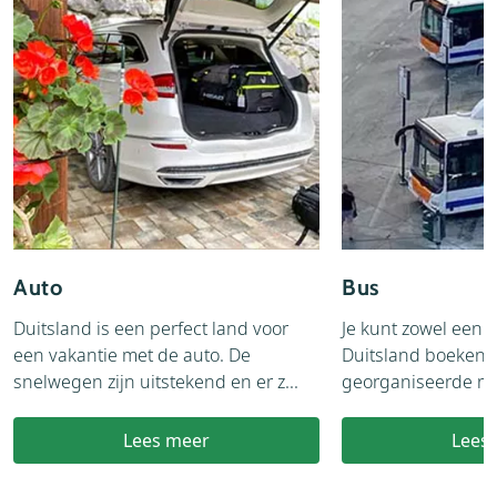
Auto
Bus
Duitsland is een perfect land voor
Je kunt zowel een 
een vakantie met de auto. De
Duitsland boeken 
snelwegen zijn uitstekend en er z...
georganiseerde reis
Lees meer
Lees