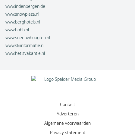
www.indenbergen.de
www.snowplaza.nl
www.berghotels.nl
www.hobb.nl
www.sneeuwhoogten.nl
www.skiinformatie.nl
www.hetisvakantie.nl
Contact
Adverteren
Algemene voorwaarden
Privacy statement