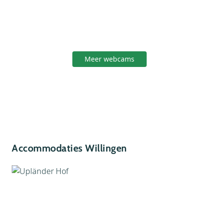
schoenen worden aangeraden en voor bezoekers
met hoogtevrees kan de open constructie
spannend zijn. Honden zijn toegestaan aan de lijn
en voor kinderwagens is de brug minder geschikt.
De Skywalk is goed te combineren met een
Meer webcams
wandeling over de Ettelsberg.
Meer informatie: Skywalk Willingen, de
langste hangbrug van Duitsland
Accommodaties Willingen
Skywalk Willingen