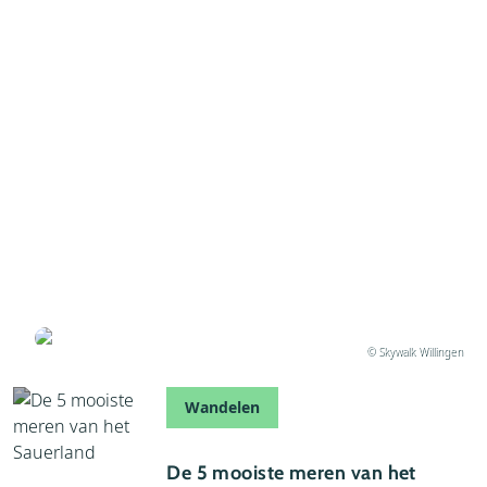
27 maart 2026
Skywalk Willingen: de langste hangbrug van
Duitsland
Geschreven door Thijs
© Skywalk Willingen
Wandelen
16 maart 2026
De 5 mooiste meren van het