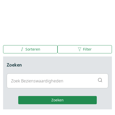
Sorteren
Filter
A tot Z
Z tot A
Zoeken
Zoeken