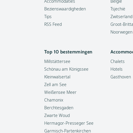
Accommodaties
België
Bezienswaardigheden
Tsjechië
Tips
Zwitserland
RSS Feed
Groot-Britt
Noorwegen
Top 10 bestemmingen
Accommod
Millstättersee
Chalets
Schönau am Königssee
Hotels
Kleinwalsertal
Gasthoven
Zell am See
Weißensee Meer
Chamonix
Berchtesgaden
Zwarte Woud
Hermagor-Presseger See
Garmisch-Partenkirchen