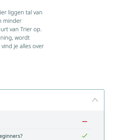
er liggen tal van
an minder
rt van Trier op.
uning, wordt
ind je alles over
eginners?