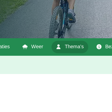
ties
Weer
Thema's
Be