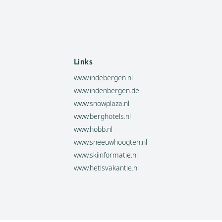
Links
www.indebergen.nl
www.indenbergen.de
www.snowplaza.nl
www.berghotels.nl
www.hobb.nl
www.sneeuwhoogten.nl
www.skiinformatie.nl
www.hetisvakantie.nl