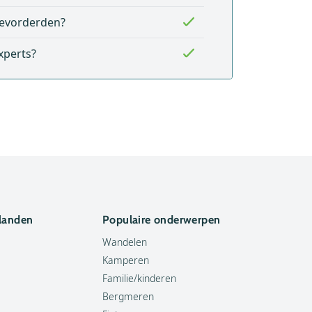
evorderden?
xperts?
 landen
Populaire onderwerpen
Wandelen
Kamperen
Familie/kinderen
Bergmeren