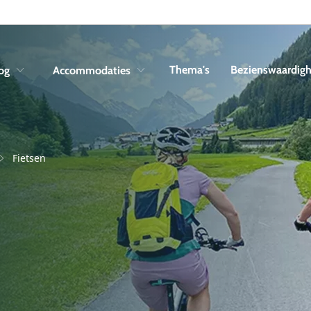
Skip to navigation
Skip to main content
Thema's
Bezienswaardig
og
Accommodaties
Fietsen