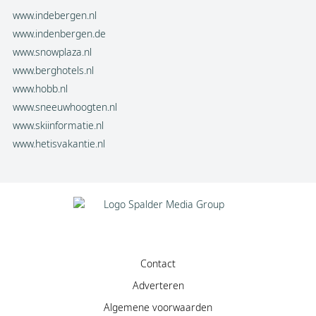
www.indebergen.nl
www.indenbergen.de
www.snowplaza.nl
www.berghotels.nl
www.hobb.nl
www.sneeuwhoogten.nl
www.skiinformatie.nl
www.hetisvakantie.nl
Contact
Adverteren
Algemene voorwaarden