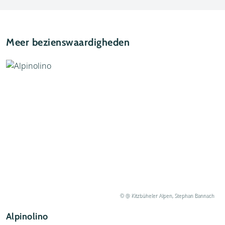
Meer bezienswaardigheden
© @ Kitzbüheler Alpen, Stephan Bannach
A
Alpinolino