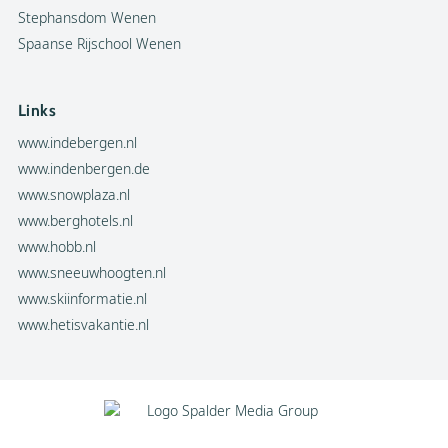
Stephansdom Wenen
Spaanse Rijschool Wenen
Links
www.indebergen.nl
www.indenbergen.de
www.snowplaza.nl
www.berghotels.nl
www.hobb.nl
www.sneeuwhoogten.nl
www.skiinformatie.nl
www.hetisvakantie.nl