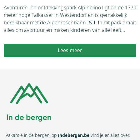
E
Avonturen- en ontdekkingspark Alpinolino ligt op de 1770
w
meter hoge Talkasser in Westendorf en is gemakkelijk
b
bereikbaar met de Alpenrosenbahn I&II. In dit park draait
h
alles om avontuur en maken kinderen van alle leeft...
d
Lees meer
Vakantie in de bergen, op
Indebergen.be
vind je er alles over.