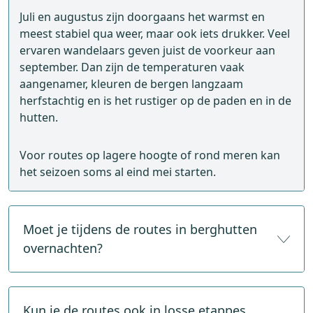
Juli en augustus zijn doorgaans het warmst en
meest stabiel qua weer, maar ook iets drukker. Veel
ervaren wandelaars geven juist de voorkeur aan
september. Dan zijn de temperaturen vaak
aangenamer, kleuren de bergen langzaam
herfstachtig en is het rustiger op de paden en in de
hutten.
Voor routes op lagere hoogte of rond meren kan
het seizoen soms al eind mei starten.
Moet je tijdens de routes in berghutten
overnachten?
Niet altijd. Sommige routes bestaan uit echte
huttentochten waarbij je meerdere nachten in
Kun je de routes ook in losse etappes