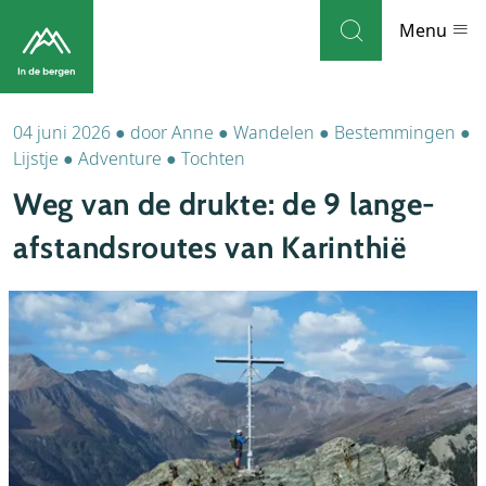
Skip to navigation
Skip to main content
Menu
04 juni 2026
●
door
Anne
●
Wandelen
●
Bestemmingen
●
Bestemmingen
Lijstje
●
Adventure
●
Tochten
Weg van de drukte: de 9 lange-
Weblog
afstandsroutes van Karinthië
Accommodaties
Thema's
Bezienswaardigheden
Tips