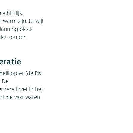
chijnlijk
warm zijn, terwijl
planning bleek
niet zouden
eratie
elikopter (de RK-
. De
rdere inzet in het
d die vast waren