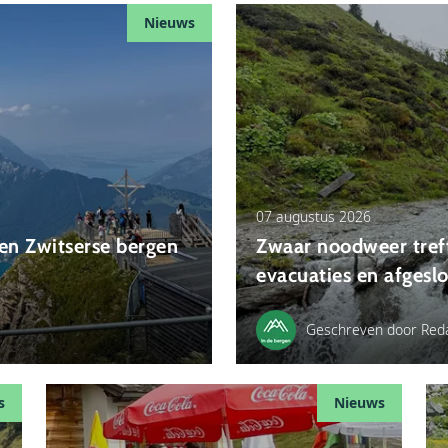
Nieuws
07 augustus 2026
en Zwitserse bergen
Zwaar noodweer treft
evacuaties en afgesl
Geschreven door Reda
s
Nieuws