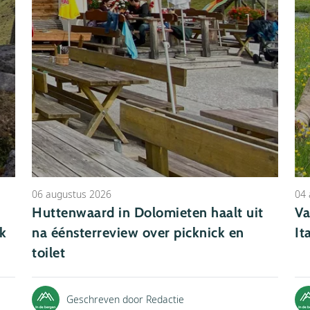
06 augustus 2026
04 
Huttenwaard in Dolomieten haalt uit
Va
k
na éénsterreview over picknick en
It
toilet
Geschreven door Redactie