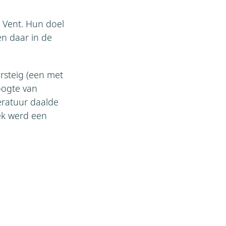
 Vent. Hun doel
en daar in de
ersteig (een met
oogte van
eratuur daalde
lek werd een