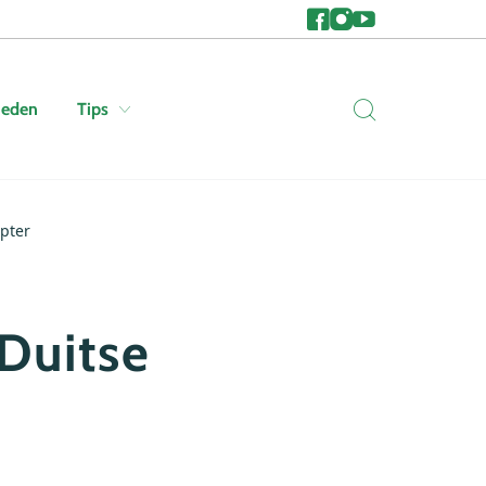
heden
Tips
opter
 Duitse