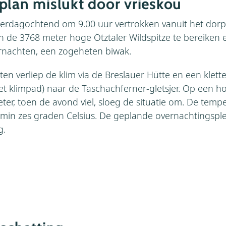
plan mislukt door vrieskou
aterdagochtend om 9.00 uur vertrokken vanuit het dorp
 de 3768 meter hoge Ötztaler Wildspitze te bereiken 
rnachten, een zogeheten biwak.
en verliep de klim via de Breslauer Hütte en een klett
zet klimpad) naar de Taschachferner-gletsjer. Op een h
er, toen de avond viel, sloeg de situatie om. De temp
ge min zes graden Celsius. De geplande overnachtingsp
g.