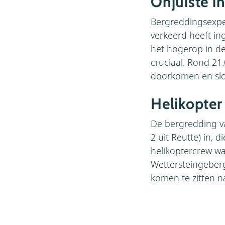
Onjuiste i
Bergreddingsexper
verkeerd heeft in
het hogerop in de
cruciaal. Rond 21
doorkomen en slo
Helikopter
De bergredding va
2 uit Reutte) in, d
helikoptercrew wa
Wettersteingeber
komen te zitten n