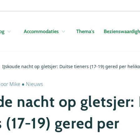
Skip to navigation
Skip to main content
Thema's
Bezienswaardig
og
Accommodaties
IJskoude nacht op gletsjer: Duitse tieners (17-19) gered per helik
door
Mike
●
Nieuws
de nacht op gletsjer:
s (17-19) gered per