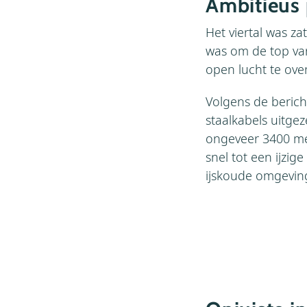
Ambitieus 
Het viertal was z
was om de top van
open lucht te ove
Volgens de bericht
staalkabels uitge
ongeveer 3400 met
snel tot een ijzi
ijskoude omgevin