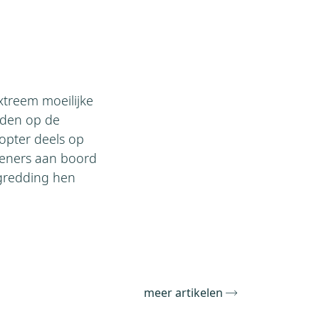
xtreem moeilijke
eden op de
kopter deels op
ieners aan boord
rgredding hen
meer artikelen