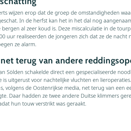
nschatting
ts wijzen erop dat de groep de omstandigheden waars
geschat. In de herfst kan het in het dal nog aangenaam 
 bergen al zeer koud is. Deze miscalculatie in de tour
.00 uur realiseerden de jongeren zich dat ze de nacht 
egen ze alarm.
 net terug van andere reddingsop
n Sölden schakelde direct een gespecialiseerde noodh
ie is uitgerust voor nachtelijke vluchten en lieroperaties
s, volgens de Oostenrijkse media, net terug van een ee
gte. Daar hadden ze twee andere Duitse klimmers gere
adat hun touw verstrikt was geraakt.