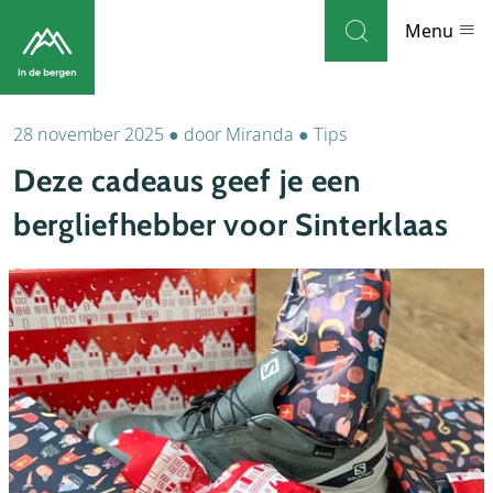
Skip to navigation
Skip to main content
Menu
28 november 2025
●
door
Miranda
●
Tips
Bestemmingen
Deze cadeaus geef je een
Weblog
bergliefhebber voor Sinterklaas
Accommodaties
Thema's
Bezienswaardigheden
Tips