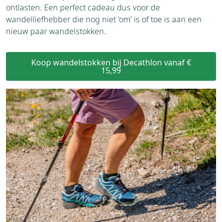
ontlasten. Een perfect cadeau dus voor de
wandelliefhebber die nog niet 'om' is of toe is aan een
nieuw paar wandelstokken.
Koop wandelstokken bij Decathlon vanaf €
15,99