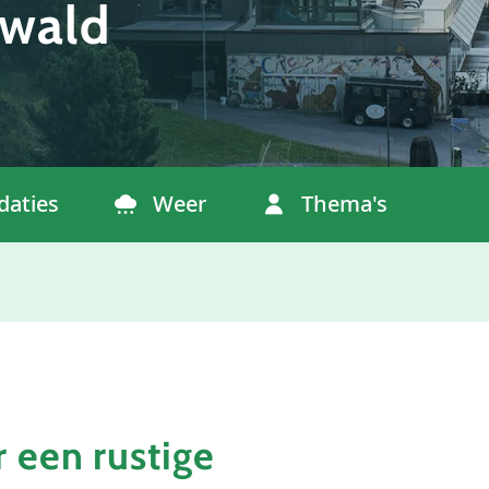
nwald
aties
Weer
Thema's
r een rustige