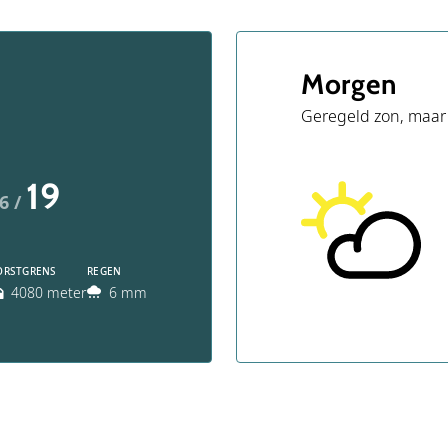
Morgen
Geregeld zon, maar
19
6 /
ORSTGRENS
REGEN
4080 meter
6 mm