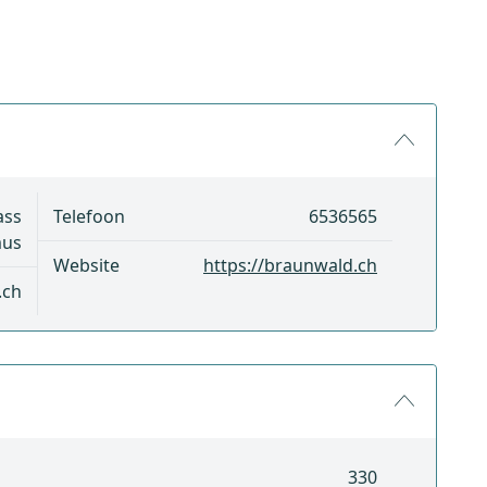
ass
Telefoon
6536565
mus
Website
https://braunwald.ch
.ch
330