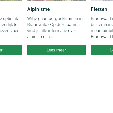
Alpinisme
Fietsen
je optimale
Wil je gaan bergbeklimmen in
Braunwald i
eerlijk te
Braunwald? Op deze pagina
bestemming 
iezen voor
vind je alle informatie over
mountainbi
alpinisme in...
Braunwald li
er
Lees meer
L