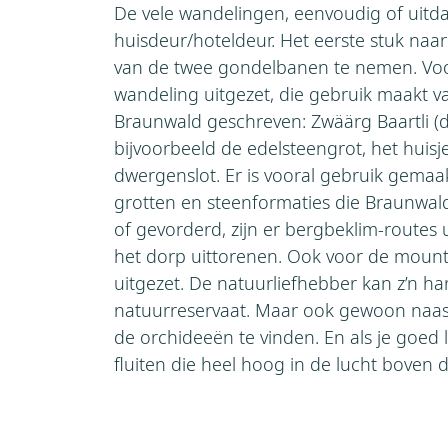
De vele wandelingen, eenvoudig of uit
huisdeur/hoteldeur. Het eerste stuk naa
van de twee gondelbanen te nemen. Voo
wandeling uitgezet, die gebruik maakt v
Braunwald geschreven: Zwäärg Baartli (d
bijvoorbeeld de edelsteengrot, het huisj
dwergenslot. Er is vooral gebruik gemaa
grotten en steenformaties die Braunwald 
of gevorderd, zijn er bergbeklim-routes
het dorp uittorenen. Ook voor de mountai
uitgezet. De natuurliefhebber kan z’n ha
natuurreservaat. Maar ook gewoon naast
de orchideeën te vinden. En als je goed 
fluiten die heel hoog in de lucht boven 