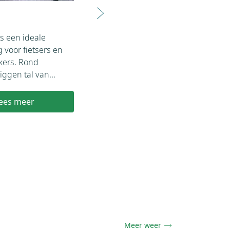
Familie
Gol
s een ideale
Een familievakantie in
Voor
voor fietsers en
Braunwald staat gelijk aan
met 
kers. Rond
plezier voor jong en oud. Voor
Brau
ggen tal van...
families valt er...
omge
ees meer
Lees meer
Meer weer