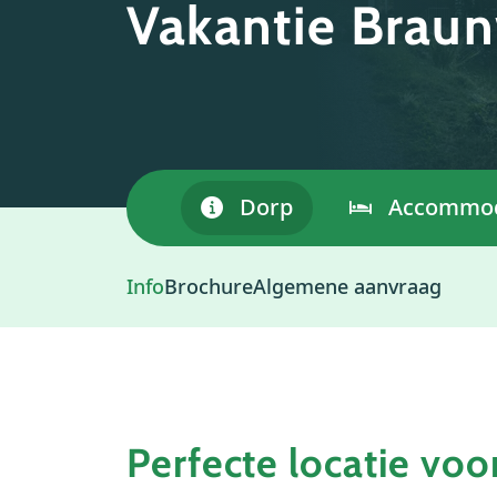
Vakantie Brau
Dorp
Accommod
Info
Brochure
Algemene aanvraag
Perfecte locatie voo