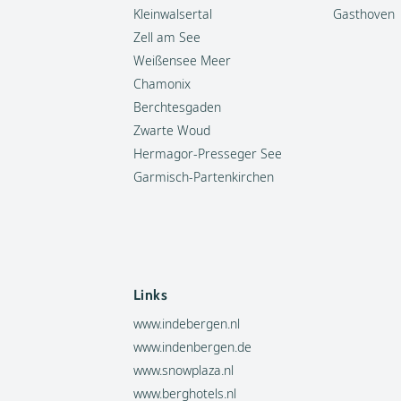
Kleinwalsertal
Gasthoven
Zell am See
Weißensee Meer
Chamonix
Berchtesgaden
Zwarte Woud
Hermagor-Presseger See
Garmisch-Partenkirchen
Links
www.indebergen.nl
www.indenbergen.de
www.snowplaza.nl
www.berghotels.nl