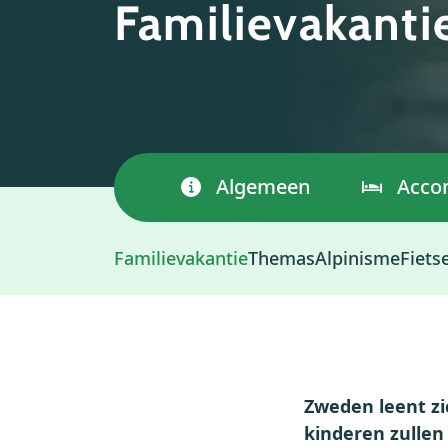
Familievakanti
Algemeen
Acco
Familievakantie
Themas
Alpinisme
Fiets
Zweden leent zi
kinderen zullen