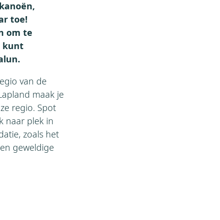
 kanoën,
r toe!
en om te
s kunt
alun.
regio van de
Lapland maak je
ze regio. Spot
k naar plek in
atie, zoals het
 een geweldige