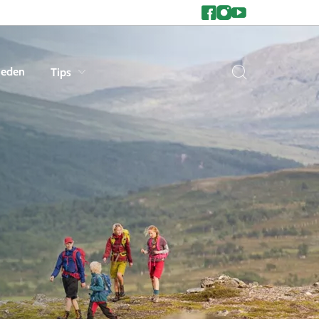
heden
Tips