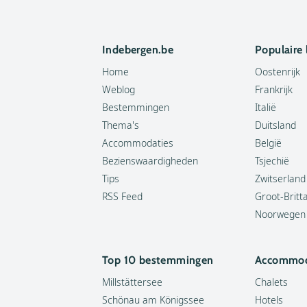
Indebergen.be
Populaire
Home
Oostenrijk
Weblog
Frankrijk
Bestemmingen
Italië
Thema's
Duitsland
Accommodaties
België
Bezienswaardigheden
Tsjechië
Tips
Zwitserland
RSS Feed
Groot-Britt
Noorwegen
Top 10 bestemmingen
Accommod
Millstättersee
Chalets
Schönau am Königssee
Hotels