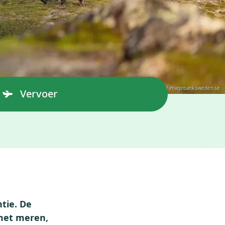
© Niclas Vestefjell / imagebank.sweden.se
Vervoer
tie. De
 met meren,