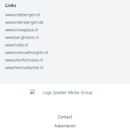
Links
www.indebergen.nl
www.indenbergen.de
www.snowplaza.nl
www.berghotels.nl
www.hobb.nl
www.sneeuwhoogten.nl
www.skiinformatie.nl
www.hetisvakantie.nl
Contact
Adverteren