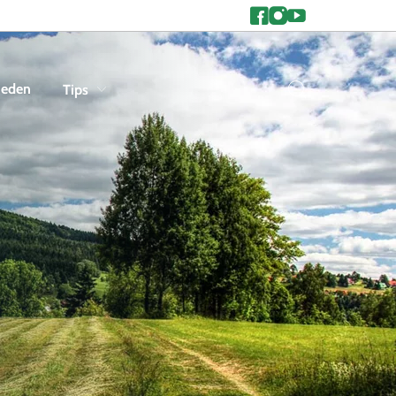
heden
Tips