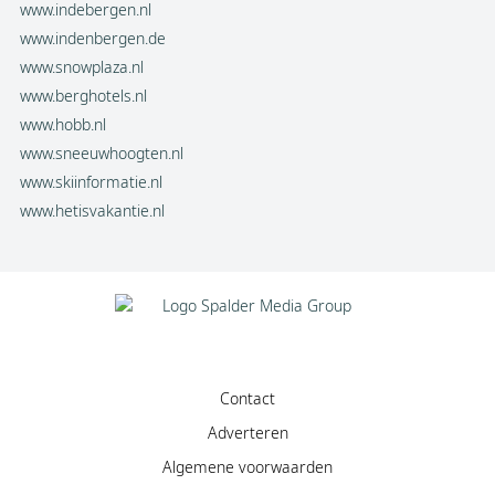
www.indebergen.nl
www.indenbergen.de
www.snowplaza.nl
www.berghotels.nl
www.hobb.nl
www.sneeuwhoogten.nl
www.skiinformatie.nl
www.hetisvakantie.nl
Contact
Adverteren
Algemene voorwaarden