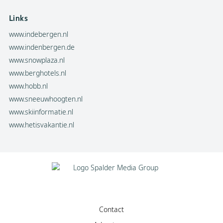
Links
www.indebergen.nl
www.indenbergen.de
www.snowplaza.nl
www.berghotels.nl
www.hobb.nl
www.sneeuwhoogten.nl
www.skiinformatie.nl
www.hetisvakantie.nl
Contact