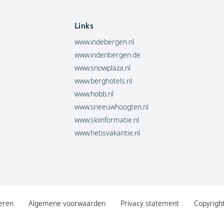
Links
www.indebergen.nl
www.indenbergen.de
www.snowplaza.nl
www.berghotels.nl
www.hobb.nl
www.sneeuwhoogten.nl
www.skiinformatie.nl
www.hetisvakantie.nl
eren
Algemene voorwaarden
Privacy statement
Copyrigh