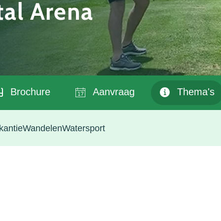
rtal Arena
Brochure
Aanvraag
Thema's
kantie
Wandelen
Watersport