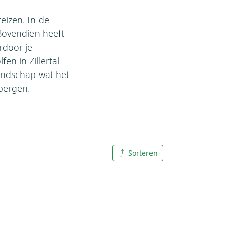
eizen. In de
Bovendien heeft
rdoor je
en in Zillertal
landschap wat het
ebergen.
Sorteren
A tot Z
Z tot A