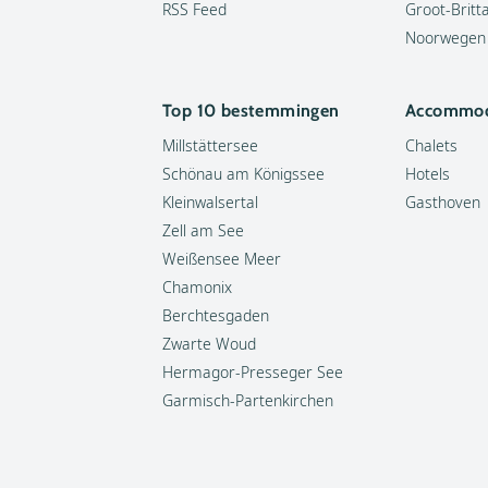
RSS Feed
Groot-Britt
Noorwegen
Top 10 bestemmingen
Accommod
Millstättersee
Chalets
Schönau am Königssee
Hotels
Kleinwalsertal
Gasthoven
Zell am See
Weißensee Meer
Chamonix
Berchtesgaden
Zwarte Woud
Hermagor-Presseger See
Garmisch-Partenkirchen