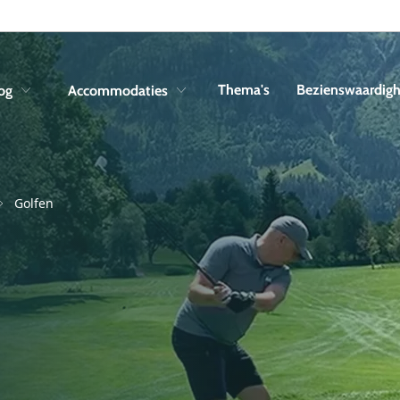
Skip to navigation
Skip to main content
Thema's
Bezienswaardig
og
Accommodaties
Golfen