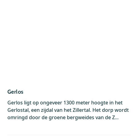
Wandelen (
2
)
Watersport (
1
)
68256 (
1
)
Gerlos
Gerlos ligt op ongeveer 1300 meter hoogte in het
Gerlostal, een zijdal van het Zillertal. Het dorp wordt
omringd door de groene bergweides van de Z...