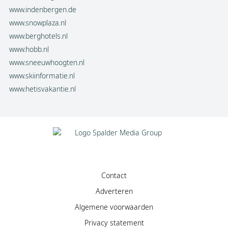
www.indenbergen.de
www.snowplaza.nl
www.berghotels.nl
www.hobb.nl
www.sneeuwhoogten.nl
www.skiinformatie.nl
www.hetisvakantie.nl
Contact
Adverteren
Algemene voorwaarden
Privacy statement