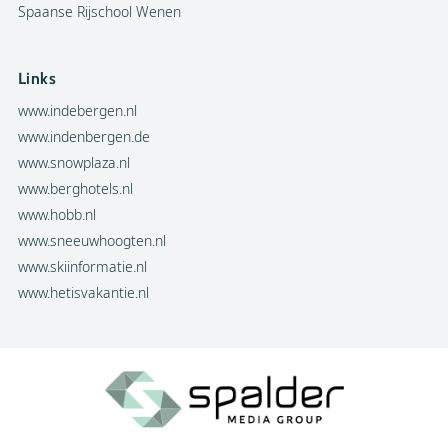
Spaanse Rijschool Wenen
Links
www.indebergen.nl
www.indenbergen.de
www.snowplaza.nl
www.berghotels.nl
www.hobb.nl
www.sneeuwhoogten.nl
www.skiinformatie.nl
www.hetisvakantie.nl