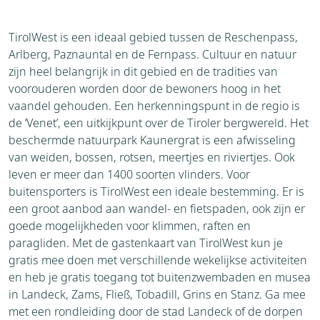
Accommodaties
Weer
TirolWest is een ideaal gebied tussen de Reschenpass,
Brochure
Arlberg, Paznauntal en de Fernpass. Cultuur en natuur
Aanvraag
zijn heel belangrijk in dit gebied en de tradities van
Thema's
voorouderen worden door de bewoners hoog in het
vaandel gehouden. Een herkenningspunt in de regio is
de ‘Venet’, een uitkijkpunt over de Tiroler bergwereld. Het
beschermde natuurpark Kaunergrat is een afwisseling
van weiden, bossen, rotsen, meertjes en riviertjes. Ook
leven er meer dan 1400 soorten vlinders. Voor
buitensporters is TirolWest een ideale bestemming. Er is
een groot aanbod aan wandel- en fietspaden, ook zijn er
goede mogelijkheden voor klimmen, raften en
paragliden. Met de gastenkaart van TirolWest kun je
gratis mee doen met verschillende wekelijkse activiteiten
en heb je gratis toegang tot buitenzwembaden en musea
in Landeck, Zams, Fließ, Tobadill, Grins en Stanz. Ga mee
met een rondleiding door de stad Landeck of de dorpen