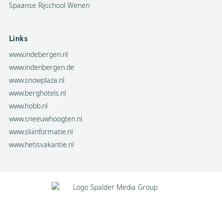
Spaanse Rijschool Wenen
Links
www.indebergen.nl
www.indenbergen.de
www.snowplaza.nl
www.berghotels.nl
www.hobb.nl
www.sneeuwhoogten.nl
www.skiinformatie.nl
www.hetisvakantie.nl