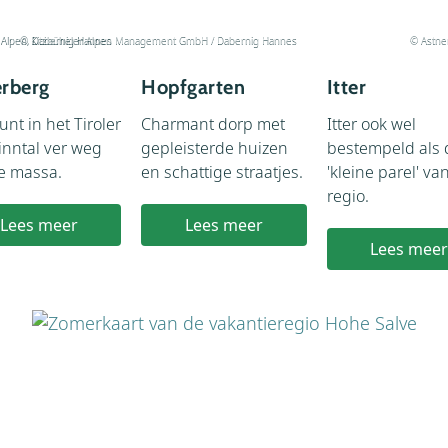
 Alpen, Dabernig Hannes
© Kitzbüheler Alpen Management GmbH / Dabernig Hannes
© Astne
rberg
Hopfgarten
Itter
nt in het Tiroler
Charmant dorp met
Itter ook wel
inntal ver weg
gepleisterde huizen
bestempeld als 
e massa.
en schattige straatjes.
'kleine parel' va
regio.
Lees meer
Lees meer
Lees mee