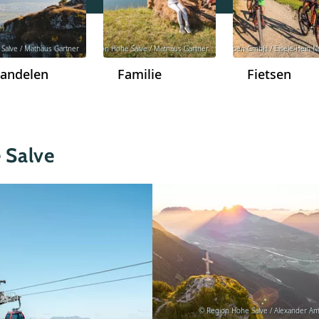
Salve / Mathäus Gartner
© Region Hohe Salve / Mathäus Gartner
© Kitzbüheler Alpen GmbH / Eisele-Hein N
© Kitzbüheler A
andelen
Familie
Fietsen
 Salve
© Region Hohe Salve / Alexander A