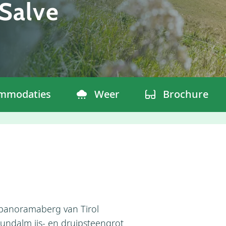
Salve
mmodaties
Weer
Brochure
 panoramaberg van Tirol
undalm ijs- en druipsteengrot