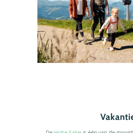
Vakanti
De
Hohe Salve
is één van de mooist