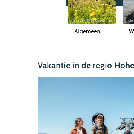
© Region Hohe Salve / Norbert Eisele-Hein
© Region Hohe 
Algemeen
W
Vakantie in de regio Hohe