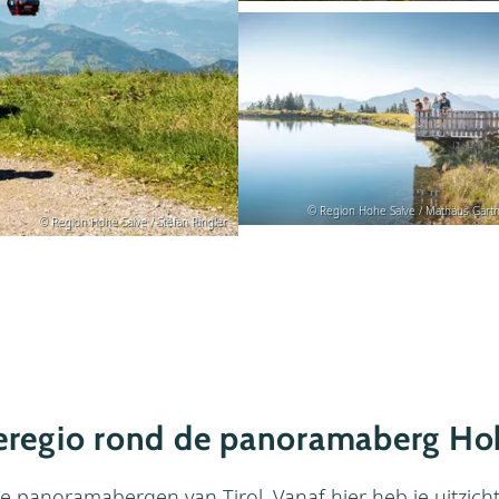
© Region Hohe Salve / Mathäus Gart
© Region Hohe Salve / Stefan Ringler
eregio rond de panoramaberg Ho
e panoramabergen van Tirol. Vanaf hier heb je uitzich