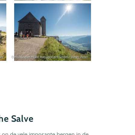
ner
© Kitzbüheler Alpen Management GmbH / Vonier Peter
he Salve
t op de vele imposante bergen in de