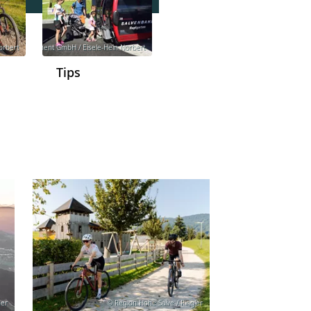
orbert
lpen Management GmbH / Eisele-Hein Norbert
Tips
mer
© Region Hohe Salve / Ringler