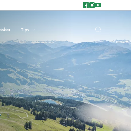
heden
Tips