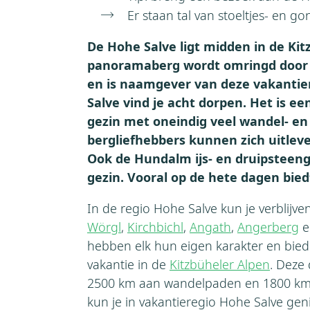
Er staan tal van stoeltjes- en go
De Hohe Salve ligt midden in de Kit
panoramaberg wordt omringd door d
en is naamgever van deze vakantier
Salve vind je acht dorpen. Het is ee
gezin met oneindig veel wandel- en
bergliefhebbers kunnen zich uitlev
Ook de Hundalm ijs- en druipsteeng
gezin. Vooral op de hete dagen bied
In de regio Hohe Salve kun je verblijve
Wörgl
,
Kirchbichl
,
Angath
,
Angerberg
e
hebben elk hun eigen karakter en bied
vakantie in de
Kitzbüheler Alpen
. Deze
2500 km aan wandelpaden en 1800 km 
kun je in vakantieregio Hohe Salve geni