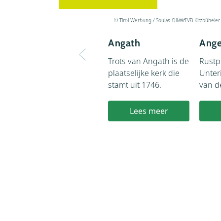
© Tirol Werbung / Soulas Oliver
© TVB Kitzbüheler
Angath
Ange
Trots van Angath is de
Rustpu
plaatselijke kerk die
Unter
stamt uit 1746.
van d
Lees meer