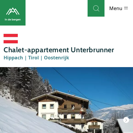
Skip to navigation
Skip to main content
Menu
Bestemmingen
Chalet-appartement Unterbrunner
Weblog
Hippach | Tirol | Oostenrijk
Accommodaties
Thema's
Bezienswaardigheden
Tips