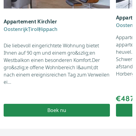
Apparte
Appartement Kirchler
Oostenri
Oostenrijk
Tirol
Hippach
Appartem
appartem
Die liebevoll eingerichtete Wohnung bietet
heuvel. 
Ihnen auf 90 qm und einem gro&szlig;en
Schwenda
Westbalkon einen besonderen Komfort.Der
afstand l
gro&szlig;e offene Wohnbereich l&auml;dt
Horbergb
nach einem ereignisreichen Tag zum Verweilen
ei...
€487
Boek nu