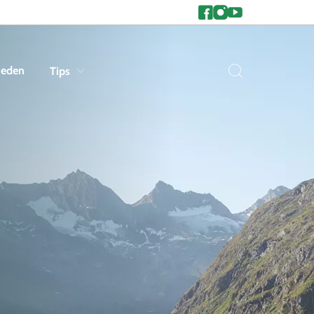
heden
Tips