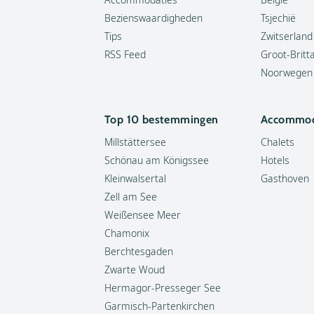
Bezienswaardigheden
Tsjechië
Tips
Zwitserland
RSS Feed
Groot-Britt
Noorwegen
Top 10 bestemmingen
Accommod
Millstättersee
Chalets
Schönau am Königssee
Hotels
Kleinwalsertal
Gasthoven
Zell am See
Weißensee Meer
Chamonix
Berchtesgaden
Zwarte Woud
Hermagor-Presseger See
Garmisch-Partenkirchen