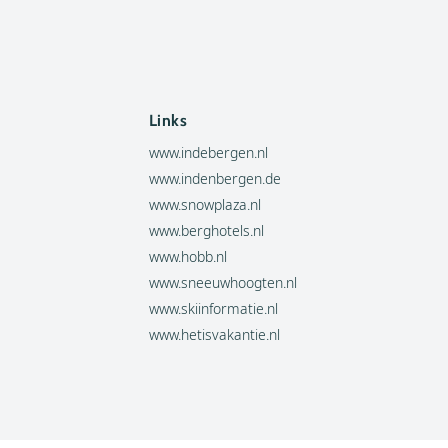
Links
www.indebergen.nl
www.indenbergen.de
www.snowplaza.nl
www.berghotels.nl
www.hobb.nl
www.sneeuwhoogten.nl
www.skiinformatie.nl
www.hetisvakantie.nl