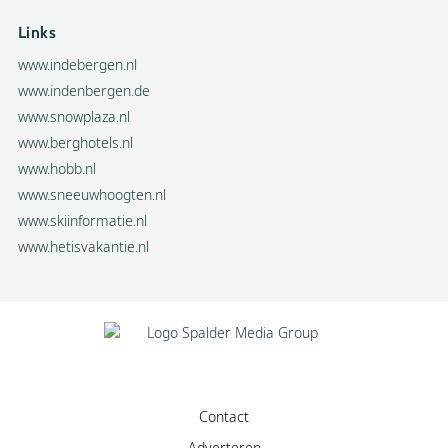
Links
www.indebergen.nl
www.indenbergen.de
www.snowplaza.nl
www.berghotels.nl
www.hobb.nl
www.sneeuwhoogten.nl
www.skiinformatie.nl
www.hetisvakantie.nl
Contact
Adverteren