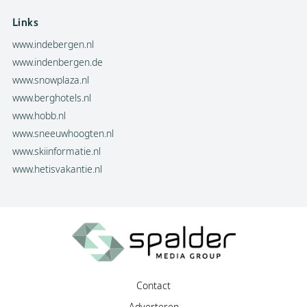
Links
www.indebergen.nl
www.indenbergen.de
www.snowplaza.nl
www.berghotels.nl
www.hobb.nl
www.sneeuwhoogten.nl
www.skiinformatie.nl
www.hetisvakantie.nl
Contact
Adverteren