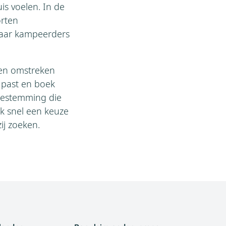
is voelen. In de
orten
 waar kampeerders
 en omstreken
 past en boek
 bestemming die
 snel een keuze
ij zoeken.