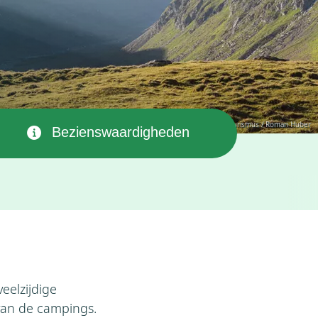
© Ötztal Tourismus / Roman Huber
Bezienswaardigheden
eelzijdige
van de campings.