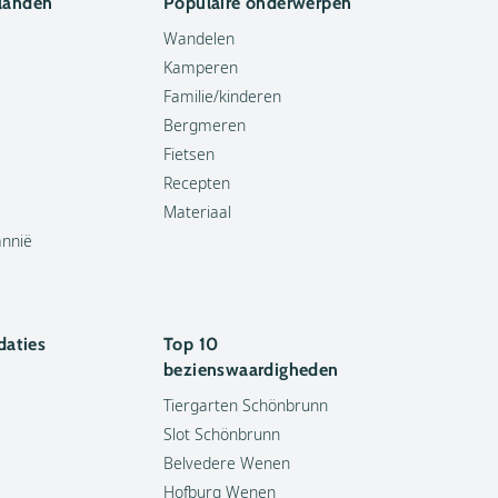
 landen
Populaire onderwerpen
Wandelen
Kamperen
Familie/kinderen
Bergmeren
Fietsen
Recepten
Materiaal
annië
aties
Top 10
bezienswaardigheden
Tiergarten Schönbrunn
Slot Schönbrunn
Belvedere Wenen
Hofburg Wenen