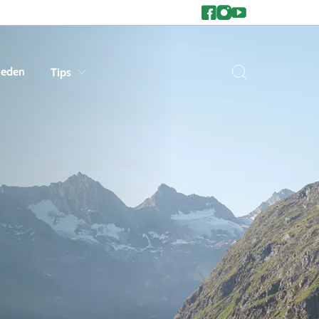
heden
Tips