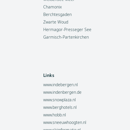
Chamonix
Berchtesgaden
Zwarte Woud
Hermagor-Presseger See
Garmisch-Partenkirchen
Links
www.indebergen.nl
www.indenbergen.de
www.snowplaza.nl
www.berghotels.nl
www.hobb.nl
www.sneeuwhoogten.nl
www.skiinformatie.nl