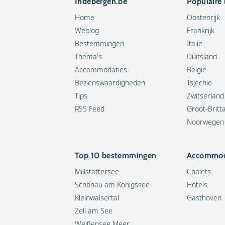
Indebergen.be
Populaire
Home
Oostenrijk
Weblog
Frankrijk
Bestemmingen
Italië
Thema's
Duitsland
Accommodaties
België
Bezienswaardigheden
Tsjechië
Tips
Zwitserland
RSS Feed
Groot-Britt
Noorwegen
Top 10 bestemmingen
Accommod
Millstättersee
Chalets
Schönau am Königssee
Hotels
Kleinwalsertal
Gasthoven
Zell am See
Weißensee Meer