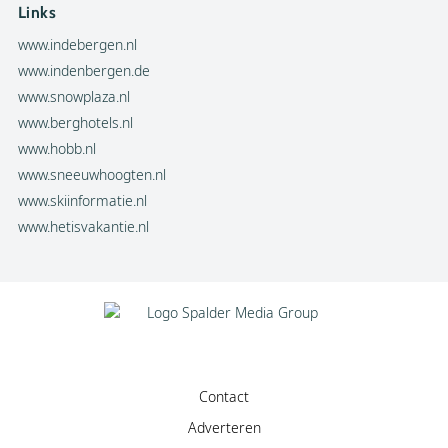
Links
www.indebergen.nl
www.indenbergen.de
www.snowplaza.nl
www.berghotels.nl
www.hobb.nl
www.sneeuwhoogten.nl
www.skiinformatie.nl
www.hetisvakantie.nl
Contact
Adverteren