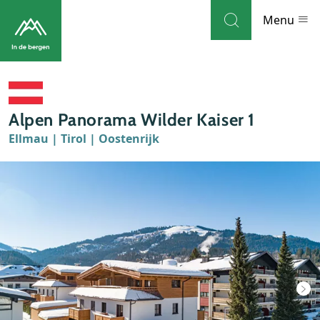
Skip to navigation
Skip to main content
Menu
Bestemmingen
Alpen Panorama Wilder Kaiser 1
Weblog
Ellmau | Tirol | Oostenrijk
Accommodaties
Thema's
Bezienswaardigheden
Tips