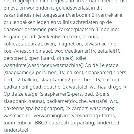
niet mogelijk en niet toegestaan. In verband met de rust
en evt. omwonenden is geluidsoverlast in dit
vakantiehuis niet toegestaan/verboden Bij vertrek alle
prullenbakken legen en vuilnis achterlaten op de
daarvoor bestemde plek Parkeerplaatsen 3 Indeling:
Begane grond: (keuken(waterkoker, fornuis,
koffiezetapparaat, oven, magnetron, afwasmachine,
koel-/vriescombinatie), woon/eetkamer(TV, eettafel(10
personen), open haard, zithoek), toilet,
wasruimte(wasdroger, wasmachine)) Op de 1e etage:
(slaapkamer(2-pers. bed, TV, balkon), slaapkamer(2-pers.
bed, TV, balkon), slaapkamer(2-pers. bed, TV, balkon),
badkamer(ligbad, douche, 2x wastafel, wc, haardroger))
Op de 2e etage: (slaapkamer(2-pers. bed, 2-pers.
slaapbank, sauna), badkamer(douche, wastafel, wc),
dakterras(spa bad)) carport, 2x carport, wasdroger,
wasmachine, verwarming(vloerverwarming), terras,
tuinmeubilair, BBQ(houtskool), 2x parking, kinderbed,
kinderstoel