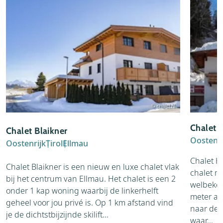
© chalet.nl
Chalet H
Chalet Blaikner
Oostenri
Oostenrijk
Tirol
Ellmau
Chalet Ha
Chalet Blaikner is een nieuw en luxe chalet vlak
chalet me
bij het centrum van Ellmau. Het chalet is een 2
welbeken
onder 1 kap woning waarbij de linkerhelft
meter af
geheel voor jou privé is. Op 1 km afstand vind
naar de 
je de dichtstbijzijnde skilift...
waar...