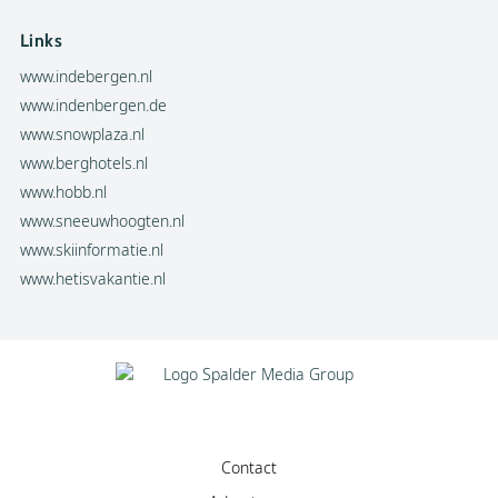
Links
www.indebergen.nl
www.indenbergen.de
www.snowplaza.nl
www.berghotels.nl
www.hobb.nl
www.sneeuwhoogten.nl
www.skiinformatie.nl
www.hetisvakantie.nl
Contact