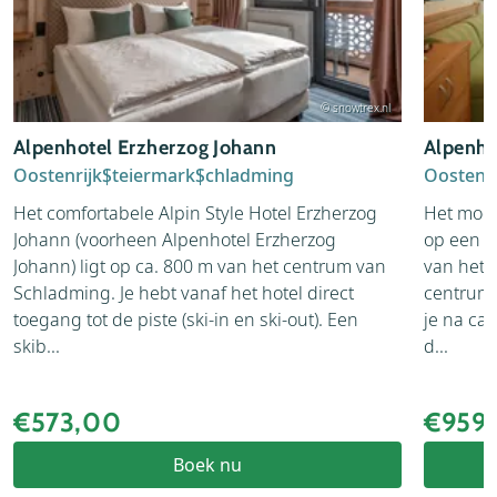
© snowtrex.nl
Alpenhotel Erzherzog Johann
Alpenho
Oostenrijk
Steiermark
Schladming
Oostenri
Het comfortabele Alpin Style Hotel Erzherzog
Het mode
Johann (voorheen Alpenhotel Erzherzog
op een r
Johann) ligt op ca. 800 m van het centrum van
van het 
Schladming. Je hebt vanaf het hotel direct
centrum 
toegang tot de piste (ski-in en ski-out). Een
je na ca.
skib...
d...
€573,00
€959
Boek nu