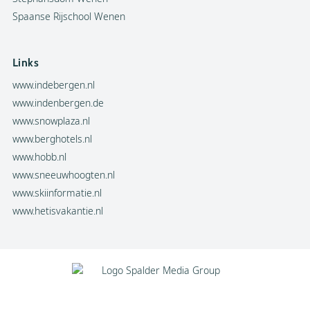
Spaanse Rijschool Wenen
Links
www.indebergen.nl
www.indenbergen.de
www.snowplaza.nl
www.berghotels.nl
www.hobb.nl
www.sneeuwhoogten.nl
www.skiinformatie.nl
www.hetisvakantie.nl