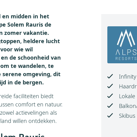
l en midden in het
pe Solem Rauris de
n zomer vakantie.
oppen, heldere lucht
voor wie wil
 en de schoonheid van
 om te wandelen, te
e serene omgeving, dit
Infinit
ijd in de bergen.
Haardr
Lokale
de faciliteiten biedt
ussen comfort en natuur.
Balkon
 zowel actievelingen als
Skibus
rland willen ontdekken.