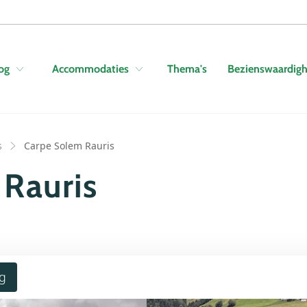
Skip to navigation
Skip to main content
Thema's
Bezienswaardig
og
Accommodaties
s
Carpe Solem Rauris
Rauris
g