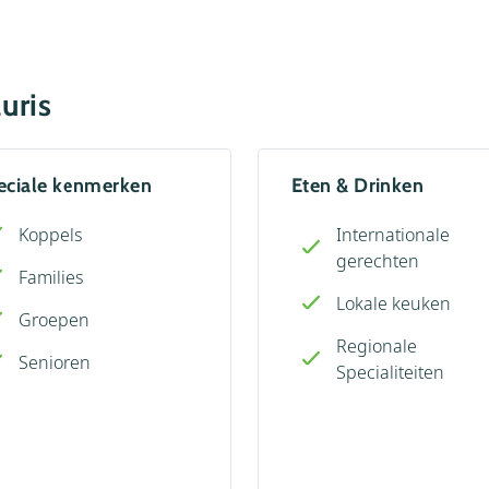
aurisertal is een
vaties, themawandelingen
 fauna van het
uris
nnen zich uitleven in de
wald, de Greifvogelpark of
de rustige en minder
eciale kenmerken
Eten & Drinken
 plek voor een
eg van de drukte.
Koppels
Internationale
gerechten
Families
Lokale keuken
Groepen
Regionale
Senioren
Specialiteiten