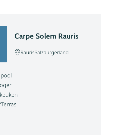
Carpe Solem Rauris
Rauris
Salzburgerland
y pool
oger
 keuken
/Terras